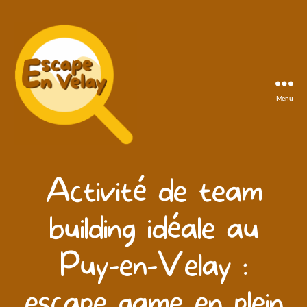
Menu
Escape
en
Activité de team
Velay
building idéale au
Puy-en-Velay :
escape game en plein